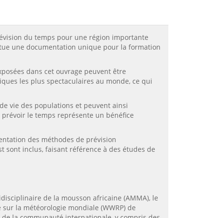
 prévision du temps pour une région importante
nstitue une documentation unique pour la formation
 exposées dans cet ouvrage peuvent être
iques les plus spectaculaires au monde, ce qui
 de vie des populations et peuvent ainsi
à prévoir le temps représente un bénéfice
mentation des méthodes de prévision
 sont inclus, faisant référence à des études de
idisciplinaire de la mousson africaine (AMMA), le
e sur la météorologie mondiale (WWRP) de
n de la communauté internationale, y compris des