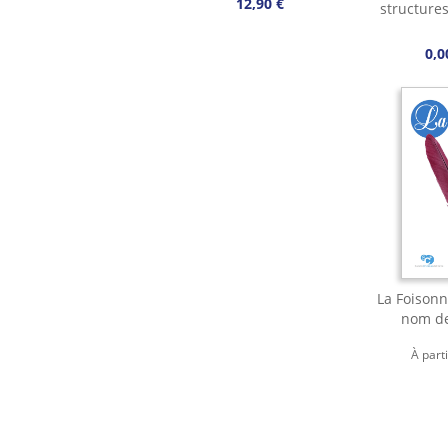
12,90 €
structure
0,0
La Foisonn
nom de
À part