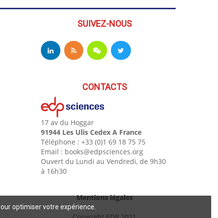
SUIVEZ-NOUS
CONTACTS
17 av du Hoggar
91944 Les Ulis Cedex A France
Téléphone : +33 (0)1 69 18 75 75
Email : books@edpsciences.org
Ouvert du Lundi au Vendredi, de 9h30
à 16h30
Mentions légales
pour optimiser votre expérience.
Copyright EDP 2021