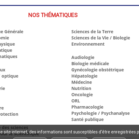
NOS THÉMATIQUES
e Générale
Sciences de la Terre
omie
Sciences de la Vie / Biologie
hysique
Environnement
atique
atiques
Audiologie
Biologie médicale
aux
Gynécologie obstétrique
 optique
Hépatologie
Médecine
rie
Nutrition
Oncologie
ORL
Pharmacologie
re
Psychologie / Psychanalyse
otection
Santé publique
e des sciences
 site internet, des informations sont susceptibles d'être enregistrées 
our le scientifique