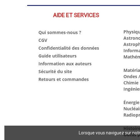
AIDE ET SERVICES
Physiqu
Qui sommes-nous ?
Astron
CGV
Astrop
Confidentialité des données
Inform
Guide utilisateurs
Mathém
Information aux auteurs
Matéri
Sécurité du site
Ondes /
Retours et commandes
Chimie
Ingénie
Énergie
Nucléai
Radiopr
Histoir
Lorsque vous naviguez sur notre
Outils p