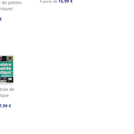
15,99 €
À partir de
t de petites
miques
€
strée de
tique
7,99 €