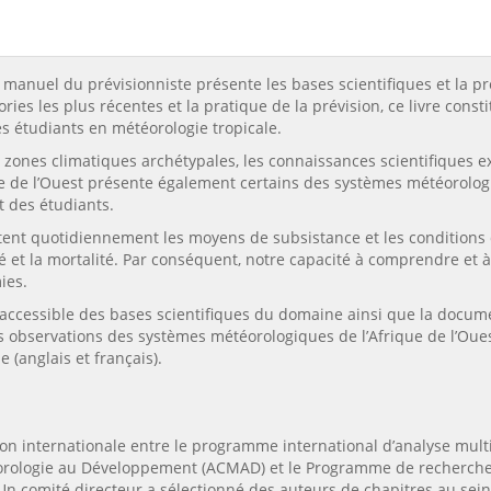
Le manuel du prévisionniste présente les bases scientifiques et la
éories les plus récentes et la pratique de la prévision, ce livre co
s étudiants en météorologie tropicale.
rs zones climatiques archétypales, les connaissances scientifiques
que de l’Ouest présente également certains des systèmes météorolog
êt des étudiants.
ectent quotidiennement les moyens de subsistance et les conditions
té et la mortalité. Par conséquent, notre capacité à comprendre et 
ies.
accessible des bases scientifiques du domaine ainsi que la docu
observations des systèmes météorologiques de l’Afrique de l’Ouest
 (anglais et français).
tion internationale entre le programme international d’analyse mult
téorologie au Développement (ACMAD) et le Programme de recherch
n comité directeur a sélectionné des auteurs de chapitres au sei