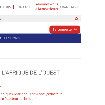
Abonnez-vous
UTEURS
CONTACT
FRANÇAIS
à la newsletter
Rechercher
sur
le
Se connecter
site
OLLECTIONS
L'AFRIQUE DE L'OUEST
e
chnique),
Mariane Diop-Kane
(rédacteur
e
(rédacteur technique)