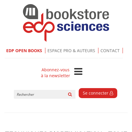
EDP OPEN BOOKS
ESPACE PRO & AUTEURS
CONTACT
Abonnez-vous
à la newsletter
Rechercher
Se connecter
sur
le
site