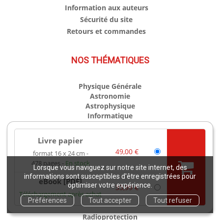
Information aux auteurs
Sécurité du site
Retours et commandes
NOS THÉMATIQUES
Physique Générale
Astronomie
Astrophysique
Informatique
Mathématiques
Livre papier
Matériaux
49,00 €
format 16 x 24 cm
Ondes / optique
478 pages
En stock
Chimie
Lorsque vous naviguez sur notre site internet, des
Ingénierie
informations sont susceptibles d'être enregistrées pour
eBook [PDF]
optimiser votre expérience.
33,99 €
Téléchargement après achat
Énergie
Préférences
Tout accepter
Tout refuser
Nucléaire
Radioprotection