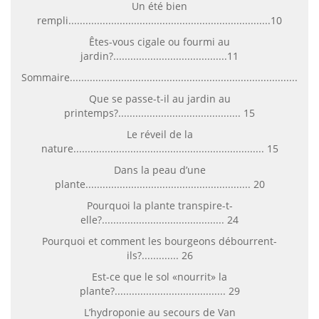
Un été bien
rempli.......................................................................10
Êtes-vous cigale ou fourmi au
jardin?........................................11
Sommaire......................................................................................
Que se passe-t-il au jardin au
printemps?........................................... 15
Le réveil de la
nature................................................................... 15
Dans la peau d’une
plante.......................................................... 20
Pourquoi la plante transpire-t-
elle?........................................... 24
Pourquoi et comment les bourgeons débourrent-
ils?............. 26
Est-ce que le sol «nourrit» la
plante?....................................... 29
L’hydroponie au secours de Van