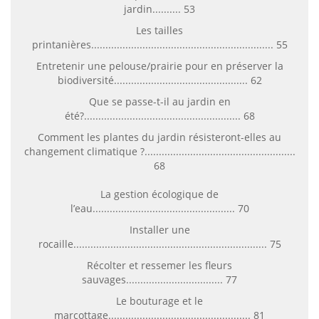
jardin.......... 53
Les tailles
printanières................................................................ 55
Entretenir une pelouse/prairie pour en préserver la
biodiversité............................................... 62
Que se passe-t-il au jardin en
été?....................................................... 68
Comment les plantes du jardin résisteront-elles au
changement climatique ?.....................................................
68
La gestion écologique de
l’eau.................................................. 70
Installer une
rocaille.................................................................... 75
Récolter et ressemer les fleurs
sauvages.................................. 77
Le bouturage et le
marcottage.................................................. 81