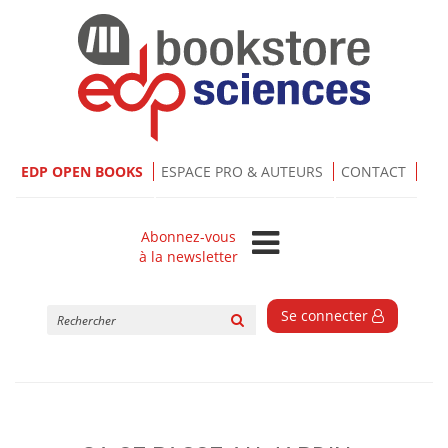
EDP OPEN BOOKS
ESPACE PRO & AUTEURS
CONTACT
Abonnez-vous
à la newsletter
Rechercher
Se connecter
sur
le
site