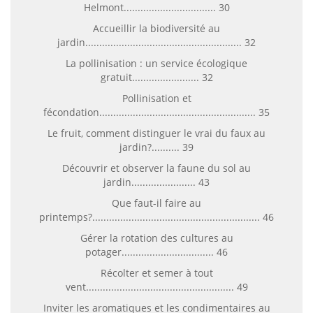
Helmont................................. 30
Accueillir la biodiversité au
jardin........................................................ 32
La pollinisation : un service écologique
gratuit........................ 32
Pollinisation et
fécondation........................................................ 35
Le fruit, comment distinguer le vrai du faux au
jardin?.......... 39
Découvrir et observer la faune du sol au
jardin....................... 43
Que faut-il faire au
printemps?............................................................ 46
Gérer la rotation des cultures au
potager................................. 46
Récolter et semer à tout
vent..................................................... 49
Inviter les aromatiques et les condimentaires au