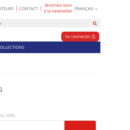
Abonnez-vous
UTEURS
CONTACT
FRANÇAIS
à la newsletter
Rechercher
sur
le
Se connecter
site
OLLECTIONS
S
ai 2006