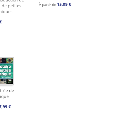
15,99 €
À partir de
t de petites
miques
€
strée de
tique
7,99 €