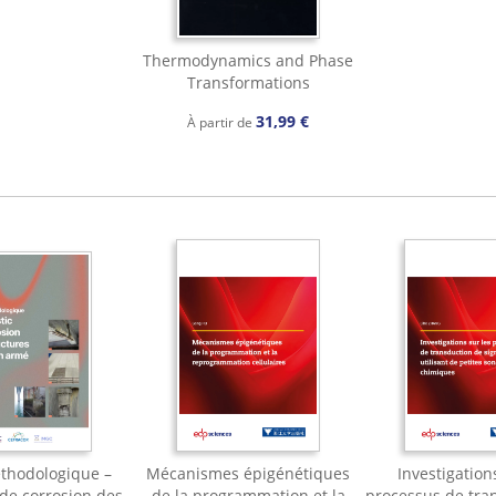
Thermodynamics and Phase
Transformations
31,99 €
À partir de
thodologique –
Mécanismes épigénétiques
Investigation
 de corrosion des
de la programmation et la
processus de tra