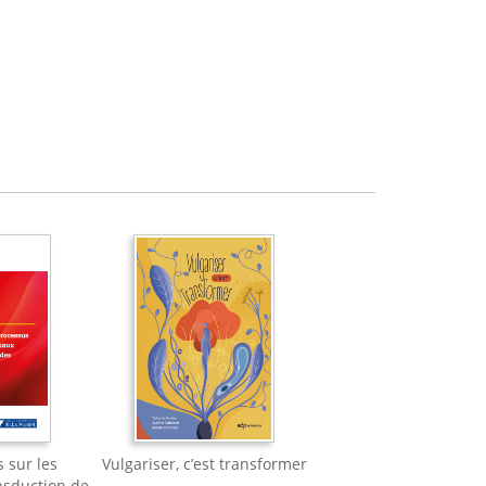
s sur les
Vulgariser, c’est transformer
nsduction de