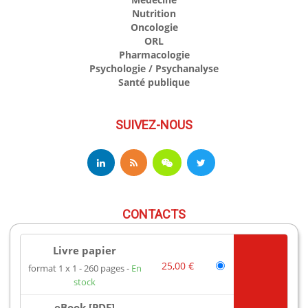
Nutrition
Oncologie
ORL
Pharmacologie
Psychologie / Psychanalyse
Santé publique
SUIVEZ-NOUS
CONTACTS
Livre papier
17 av du Hoggar
25,00 €
format 1 x 1
260 pages
En
91944 Les Ulis Cedex A France
stock
Téléphone : +33 (0)1 69 18 75 75
Email : books@edpsciences.org
eBook [PDF]