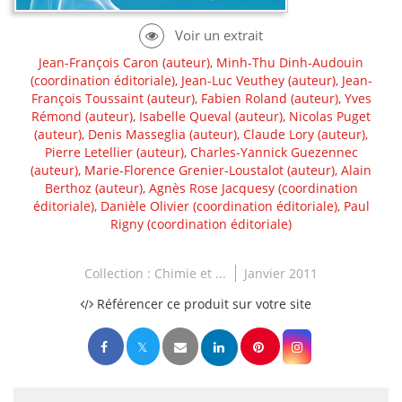
Jean-François Caron
(auteur),
Minh-Thu Dinh-Audouin
(coordination éditoriale),
Jean-Luc Veuthey
(auteur),
Jean-
François Toussaint
(auteur),
Fabien Roland
(auteur),
Yves
Rémond
(auteur),
Isabelle Queval
(auteur),
Nicolas Puget
(auteur),
Denis Masseglia
(auteur),
Claude Lory
(auteur),
Pierre Letellier
(auteur),
Charles-Yannick Guezennec
(auteur),
Marie-Florence Grenier-Loustalot
(auteur),
Alain
Berthoz
(auteur),
Agnès Rose Jacquesy
(coordination
éditoriale),
Danièle Olivier
(coordination éditoriale),
Paul
Rigny
(coordination éditoriale)
Collection :
Chimie et ...
Janvier 2011
Référencer ce produit sur votre site