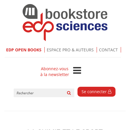
EDP OPEN BOOKS
ESPACE PRO & AUTEURS
CONTACT
Abonnez-vous
à la newsletter
Rechercher
Se connecter
sur
le
site