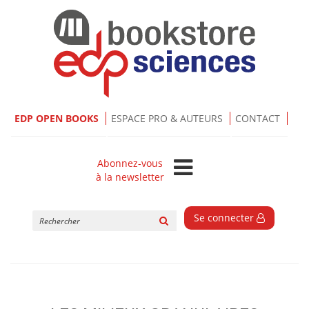
EDP OPEN BOOKS
ESPACE PRO & AUTEURS
CONTACT
Abonnez-vous
à la newsletter
Rechercher
Se connecter
sur
le
site