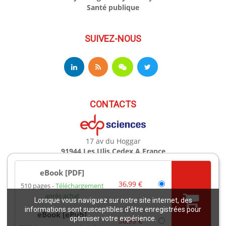
Santé publique
SUIVEZ-NOUS
CONTACTS
17 av du Hoggar
91944 Les Ulis Cedex A France
Téléphone : +33 (0)1 69 18 75 75
Email : books@edpsciences.org
eBook [PDF]
Ouvert du Lundi au Vendredi, de 9h30 à 16h30
36,99 €
510 pages
Téléchargement
après achat
Lorsque vous naviguez sur notre site internet, des
Mentions légales
informations sont susceptibles d'être enregistrées pour
eBook [ePub]
optimiser votre expérience.
36,99 €