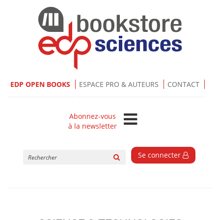
EDP OPEN BOOKS
ESPACE PRO & AUTEURS
CONTACT
Abonnez-vous
à la newsletter
Rechercher
Se connecter
sur
le
site