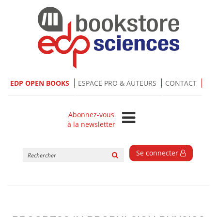
EDP OPEN BOOKS
ESPACE PRO & AUTEURS
CONTACT
Abonnez-vous
à la newsletter
Rechercher
Se connecter
sur
le
site