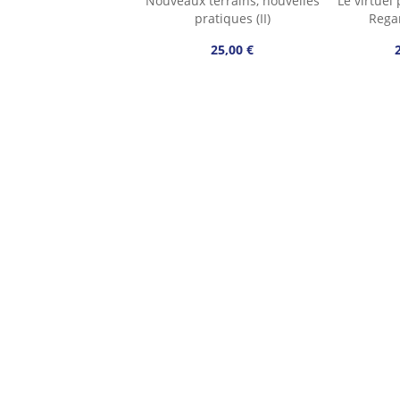
Nouveaux terrains, nouvelles
Le virtuel 
pratiques (II)
Rega
25,00 €