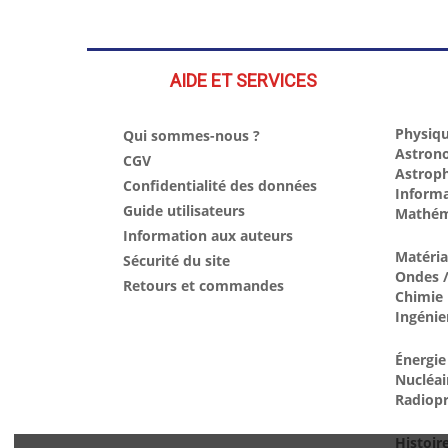
AIDE ET SERVICES
Physiqu
Qui sommes-nous ?
Astron
CGV
Astrop
Confidentialité des données
Inform
Guide utilisateurs
Mathém
Information aux auteurs
Matéri
Sécurité du site
Ondes /
Retours et commandes
Chimie
Ingénie
Énergie
Nucléai
Radiopr
Histoir