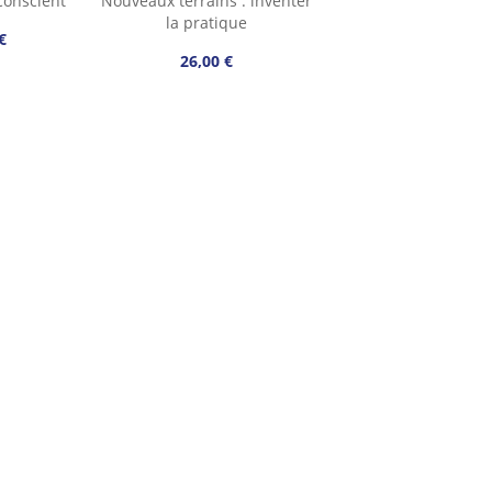
conscient
Nouveaux terrains : inventer
la pratique
€
26,00 €