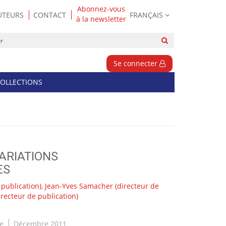
Abonnez-vous
UTEURS
CONTACT
FRANÇAIS
à la newsletter
Rechercher
sur
le
Se connecter
site
OLLECTIONS
ARIATIONS
ES
 publication),
Jean-Yves Samacher
(directeur de
irecteur de publication)
ue
Décembre 2011