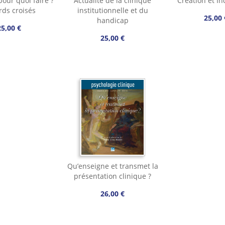
pour quoi faire ?
Actualité de la clinique
Création et In
rds croisés
institutionnelle et du
25,00 
handicap
25,00 €
25,00 €
Qu’enseigne et transmet la
présentation clinique ?
26,00 €