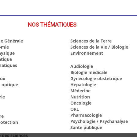
NOS THÉMATIQUES
e Générale
Sciences de la Terre
omie
Sciences de la Vie / Biologie
hysique
Environnement
atique
atiques
Audiologie
Biologie médicale
aux
Gynécologie obstétrique
 optique
Hépatologie
Médecine
rie
Nutrition
Oncologie
ORL
Pharmacologie
re
Psychologie / Psychanalyse
otection
Santé publique
e des sciences