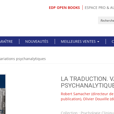
EDP OPEN BOOKS
ESPACE PRO & A
ARAÎTRE
NOUVEAUTÉS
MEILLEURES VENTES
C
Variations psychanalytiques
LA TRADUCTION. V
PSYCHANALYTIQU
Robert Samacher
(directeur de
publication),
Olivier Douville
(d
Collection :
Psychologie Cliniq