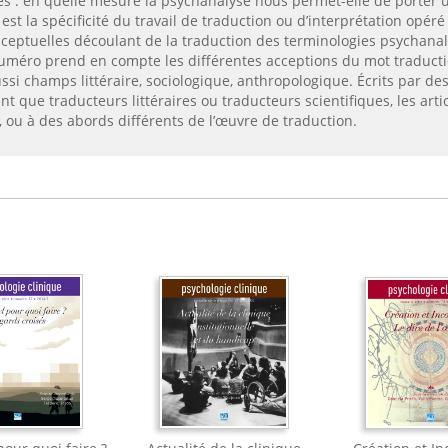
es : en quelle mesure la psychanalyse nous permet-elle de porter un
est la spécificité du travail de traduction ou d’interprétation opéré
nceptuelles découlant de la traduction des terminologies psychana
uméro prend en compte les différentes acceptions du mot traductio
si champs littéraire, sociologique, anthropologique. Écrits par de
 que traducteurs littéraires ou traducteurs scientifiques, les artic
 ou à des abords différents de l’œuvre de traduction.