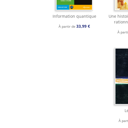
Information quantique
Une histo
rationn
33,99 €
À partir de
À part
L
À par