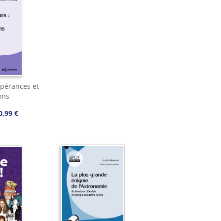
espérances et
ons
0,99 €