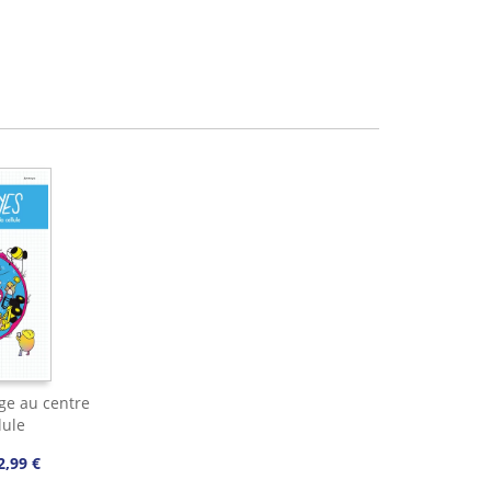
age au centre
lule
2,99 €