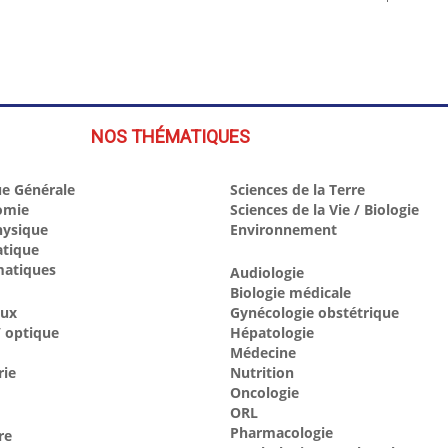
NOS THÉMATIQUES
e Générale
Sciences de la Terre
omie
Sciences de la Vie / Biologie
hysique
Environnement
atique
atiques
Audiologie
Biologie médicale
aux
Gynécologie obstétrique
 optique
Hépatologie
Médecine
rie
Nutrition
Oncologie
ORL
Pharmacologie
re