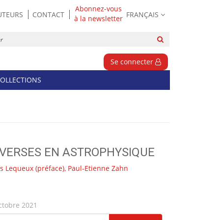
Abonnez-vous
UTEURS
CONTACT
FRANÇAIS
à la newsletter
Rechercher
sur
le
Se connecter
site
OLLECTIONS
VERSES EN ASTROPHYSIQUE
s Lequeux
(préface),
Paul-Etienne Zahn
ctobre 2021