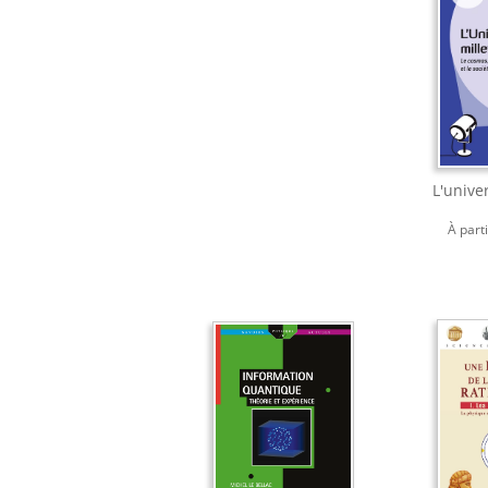
L'univer
À part