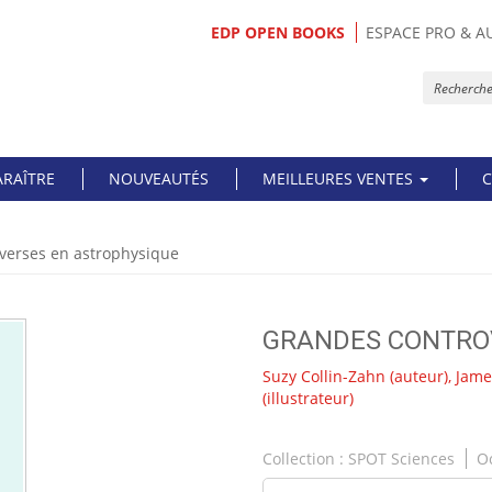
EDP OPEN BOOKS
ESPACE PRO & A
ARAÎTRE
NOUVEAUTÉS
MEILLEURES VENTES
C
verses en astrophysique
GRANDES CONTRO
Suzy Collin-Zahn
(auteur),
Jame
(illustrateur)
Collection :
SPOT Sciences
O