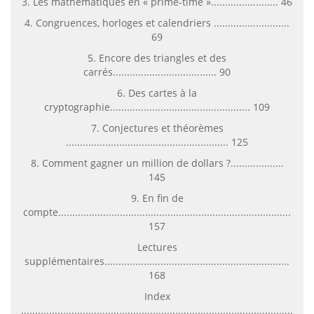
3. Les mathématiques en « prime-time »........................ 46
4. Congruences, horloges et calendriers ...........................
69
5. Encore des triangles et des
carrés..................................... 90
6. Des cartes à la
cryptographie.................................................. 109
7. Conjectures et théorèmes
.......................................................... 125
8. Comment gagner un million de dollars ?...................
145
9. En fin de
compte...................................................................................
157
Lectures
supplémentaires..................................................................
168
Index
........................................................................................................