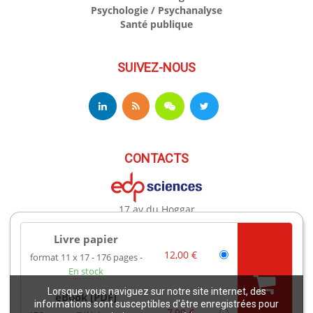
Psychologie / Psychanalyse
Santé publique
SUIVEZ-NOUS
CONTACTS
17 av du Hoggar
91944 Les Ulis Cedex A France
Téléphone : +33 (0)1 69 18 75 75
Livre papier
Email : books@edpsciences.org
12,00 €
format 11 x 17
176 pages
Ouvert du Lundi au Vendredi, de 9h30 à 16h30
En stock
Lorsque vous naviguez sur notre site internet, des
eBook [PDF]
Mentions légales
informations sont susceptibles d'être enregistrées pour
7,99 €