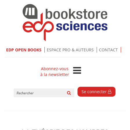
EDP OPEN BOOKS
ESPACE PRO & AUTEURS
CONTACT
Abonnez-vous
à la newsletter
Rechercher
Se connecter
sur
le
site