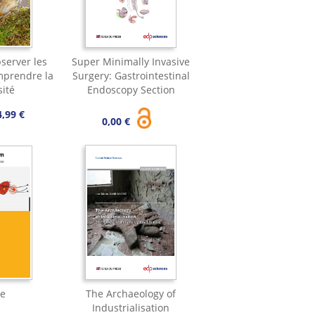
bserver les
Super Minimally Invasive
mprendre la
Surgery: Gastrointestinal
sité
Endoscopy Section
4,99 €
0,00 €
e
The Archaeology of
Industrialisation