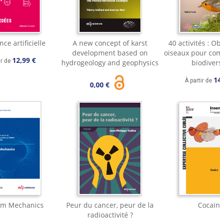
nce artificielle
A new concept of karst
40 activités : O
development based on
oiseaux pour co
12,99 €
ir de
hydrogeology and geophysics
biodiver
1
À partir de
0,00 €
m Mechanics
Peur du cancer, peur de la
Cocaïn
radioactivité ?