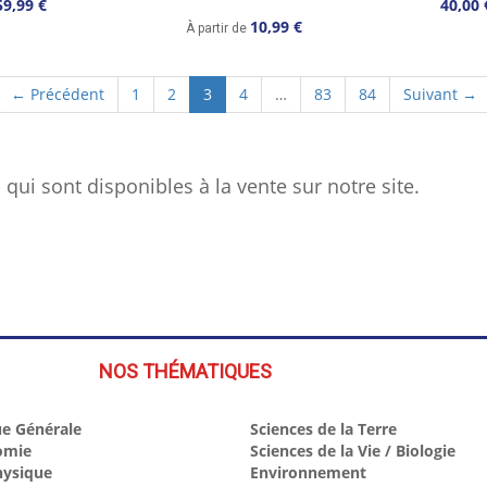
59,99 €
40,00 
10,99 €
À partir de
(current)
← Précédent
1
2
3
4
…
83
84
Suivant →
qui sont disponibles à la vente sur notre site.
NOS THÉMATIQUES
e Générale
Sciences de la Terre
omie
Sciences de la Vie / Biologie
hysique
Environnement