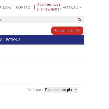
Abonnez-vous
UTEURS
CONTACT
FRANÇAIS
à la newsletter
Rechercher
sur
le
Se connecter
site
OLLECTIONS
Trier par :
Parutions les plu…