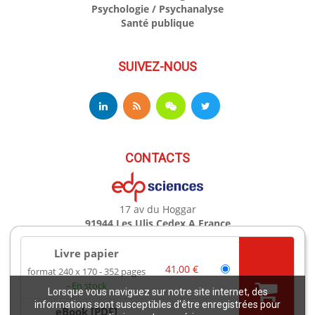
Psychologie / Psychanalyse
Santé publique
SUIVEZ-NOUS
CONTACTS
17 av du Hoggar
91944 Les Ulis Cedex A France
Téléphone : +33 (0)1 69 18 75 75
Email : books@edpsciences.org
Livre papier
Ouvert du Lundi au Vendredi, de 9h30 à 16h30
41,00 €
format 240 x 170
352 pages
En stock
Lorsque vous naviguez sur notre site internet, des
Mentions légales
informations sont susceptibles d'être enregistrées pour
eBook [PDF]