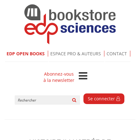
EDP OPEN BOOKS
ESPACE PRO & AUTEURS
CONTACT
Abonnez-vous
à la newsletter
Rechercher
Se connecter
sur
le
site