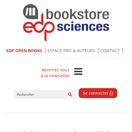
EDP OPEN BOOKS
ESPACE PRO & AUTEURS
CONTACT
Abonnez-vous
à la newsletter
Rechercher
Se connecter
sur
le
site