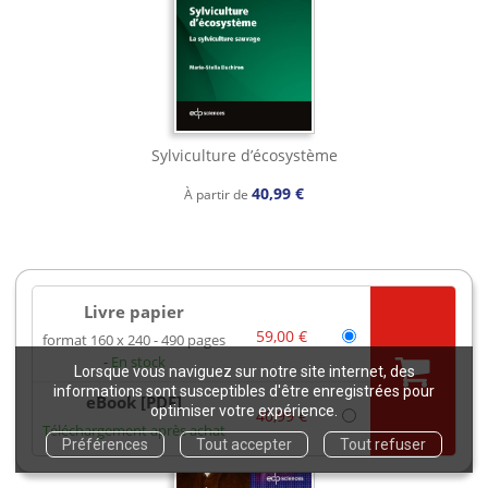
Sylviculture d’écosystème
40,99 €
À partir de
Livre papier
59,00 €
format 160 x 240
490 pages
En stock
Lorsque vous naviguez sur notre site internet, des
informations sont susceptibles d'être enregistrées pour
eBook [PDF]
optimiser votre expérience.
40,99 €
Téléchargement après achat
Préférences
Tout accepter
Tout refuser