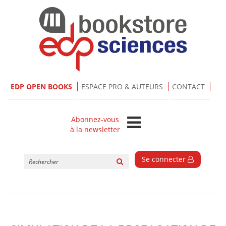
EDP OPEN BOOKS
ESPACE PRO & AUTEURS
CONTACT
Abonnez-vous
à la newsletter
Rechercher
Se connecter
sur
le
site