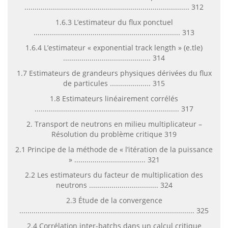
................................................................................. 312
1.6.3 L’estimateur du flux ponctuel
........................................................................ 313
1.6.4 L’estimateur « exponential track length » (e.tle)
........................................... 314
1.7 Estimateurs de grandeurs physiques dérivées du flux
de particules .................... 315
1.8 Estimateurs linéairement corrélés
....................................................................... 317
2. Transport de neutrons en milieu multiplicateur –
Résolution du problème critique 319
2.1 Principe de la méthode de « l’itération de la puissance
» ................................... 321
2.2 Les estimateurs du facteur de multiplication des
neutrons .................................. 324
2.3 Étude de la convergence
...................................................................................... 325
2.4 Corrélation inter-batchs dans un calcul critique