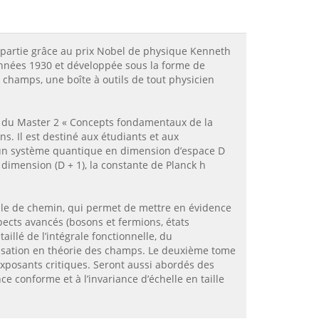
 partie grâce au prix Nobel de physique Kenneth
 années 1930 et développée sous la forme de
 champs, une boîte à outils de tout physicien
» du Master 2 « Concepts fondamentaux de la
s. Il est destiné aux étudiants et aux
d’un système quantique en dimension d’espace D
dimension (D + 1), la constante de Planck h
rale de chemin, qui permet de mettre en évidence
pects avancés (bosons et fermions, états
illé de l’intégrale fonctionnelle, du
isation en théorie des champs. Le deuxième tome
exposants critiques. Seront aussi abordés des
e conforme et à l’invariance d’échelle en taille