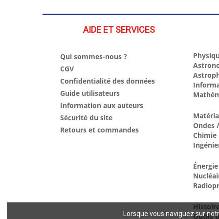
AIDE ET SERVICES
Physiqu
Qui sommes-nous ?
Astron
CGV
Astrop
Confidentialité des données
Inform
Guide utilisateurs
Mathém
Information aux auteurs
Matéri
Sécurité du site
Ondes /
Retours et commandes
Chimie
Ingénie
Énergie
Nucléai
Radiopr
Histoir
Lorsque vous naviguez sur notre
Outils p