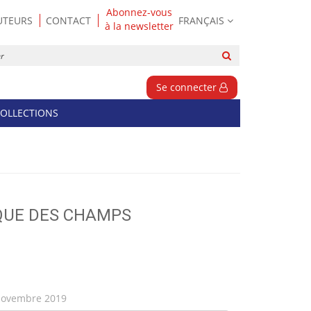
Abonnez-vous
UTEURS
CONTACT
FRANÇAIS
à la newsletter
Rechercher
sur
le
Se connecter
site
OLLECTIONS
IQUE DES CHAMPS
ovembre 2019