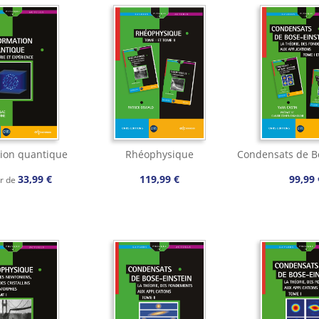
ion quantique
Rhéophysique
Condensats de B
33,99 €
119,99 €
99,99 
ir de