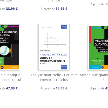
hysique
champs
2
À partir de
33,99 €
31,99 €
ir de
À partir de
e quantique,
Analyse matricielle - Cours et
Mécanique quant
tion et calcul
exercices résolus
3
47,99 €
13,99 €
4
ir de
À partir de
À partir de