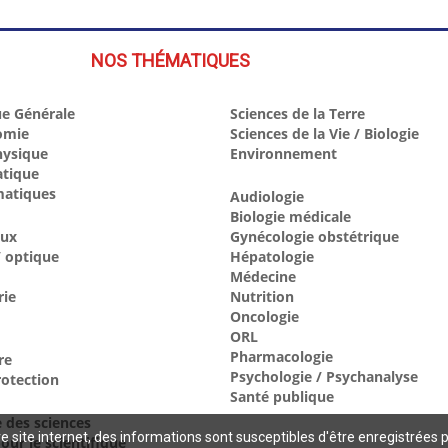
NOS THÉMATIQUES
e Générale
Sciences de la Terre
omie
Sciences de la Vie / Biologie
hysique
Environnement
atique
atiques
Audiologie
Biologie médicale
aux
Gynécologie obstétrique
 optique
Hépatologie
Médecine
rie
Nutrition
Oncologie
ORL
Pharmacologie
re
Psychologie / Psychanalyse
otection
Santé publique
e des sciences
 site internet, des informations sont susceptibles d'être enregistrées 
our le scientifique