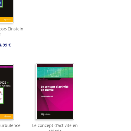
ose-Einstein
1
4,99 €
turbulence
Le concept d’activité en