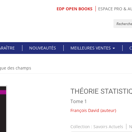
EDP OPEN BOOKS
ESPACE PRO & A
ARAÎTRE
NOUVEAUTÉS
MEILLEURES VENTES
C
tique des champs
THÉORIE STATIST
Tome 1
François David
(auteur)
Collection :
Savoirs Actuels
N