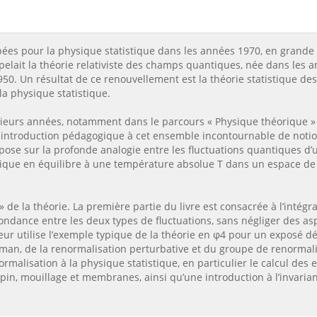
ées pour la physique statistique dans les années 1970, en grande
pelait la théorie relativiste des champs quantiques, née dans les
0. Un résultat de ce renouvellement est la théorie statistique des
la physique statistique.
usieurs années, notamment dans le parcours « Physique théorique 
e introduction pédagogique à cet ensemble incontournable de notion
epose sur la profonde analogie entre les fluctuations quantiques 
sique en équilibre à une température absolue T dans un espace de 
 de la théorie. La première partie du livre est consacrée à l’intég
ondance entre les deux types de fluctuations, sans négliger des as
ur utilise l’exemple typique de la théorie en φ4 pour un exposé déta
man, de la renormalisation perturbative et du groupe de renormal
malisation à la physique statistique, en particulier le calcul des 
pin, mouillage et membranes, ainsi qu’une introduction à l’invarianc