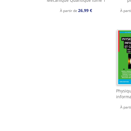
Mécanique Quantique tome 1
p
26,99 €
À partir de
À part
Physiqu
informa
À part