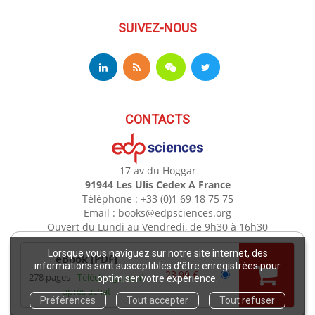
SUIVEZ-NOUS
CONTACTS
17 av du Hoggar
91944 Les Ulis Cedex A France
Téléphone : +33 (0)1 69 18 75 75
Email : books@edpsciences.org
Ouvert du Lundi au Vendredi, de 9h30 à 16h30
Lorsque vous naviguez sur notre site internet, des
eBook [PDF]
Mentions légales
informations sont susceptibles d'être enregistrées pour
23,99 €
278 pages
Téléchargement
optimiser votre expérience.
après achat
Copyright EDP 2021
Préférences
Tout accepter
Tout refuser