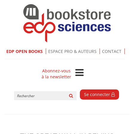
EDP OPEN BOOKS
ESPACE PRO & AUTEURS
CONTACT
Abonnez-vous
à la newsletter
Rechercher
Se connecter
sur
le
site