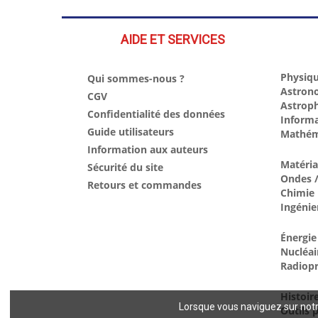
AIDE ET SERVICES
Physiqu
Qui sommes-nous ?
Astron
CGV
Astrop
Confidentialité des données
Inform
Guide utilisateurs
Mathém
Information aux auteurs
Matéri
Sécurité du site
Ondes /
Retours et commandes
Chimie
Ingénie
Énergie
Nucléai
Radiopr
Histoir
Lorsque vous naviguez sur notre
Outils p