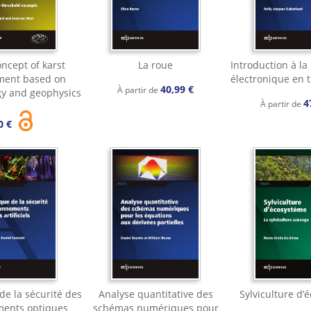
ncept of karst
La roue
Introduction à la
ment based on
électronique en 
40,99 €
À partir de
y and geophysics
4
À partir de
0 €
de la sécurité des
Analyse quantitative des
Sylviculture d’
ents optiques
schémas numériques pour