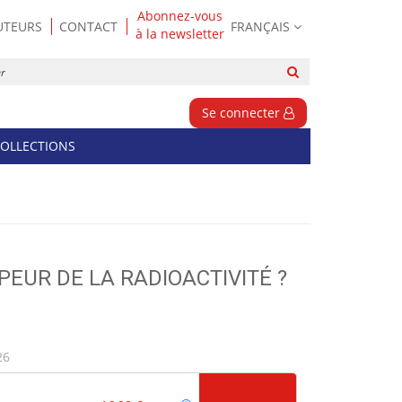
Abonnez-vous
UTEURS
CONTACT
FRANÇAIS
à la newsletter
Rechercher
sur
le
Se connecter
site
OLLECTIONS
PEUR DE LA RADIOACTIVITÉ ?
26