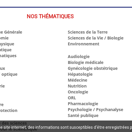
NOS THÉMATIQUES
e Générale
Sciences de la Terre
omie
Sciences de la Vie / Biologie
hysique
Environnement
atique
atiques
Audiologie
Biologie médicale
aux
Gynécologie obstétrique
 optique
Hépatologie
Médecine
rie
Nutrition
Oncologie
ORL
Pharmacologie
re
Psychologie / Psychanalyse
otection
Santé publique
e des sciences
 site internet, des informations sont susceptibles d'être enregistrées 
our le scientifique