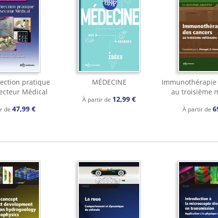
ection pratique
MÉDECINE
Immunothérapie 
secteur Médical
au troisième m
12,99 €
À partir de
47,99 €
6
ir de
À partir de