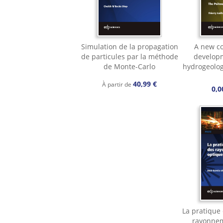
Simulation de la propagation
A new co
de particules par la méthode
develop
de Monte-Carlo
hydrogeolog
40,99 €
À partir de
0,0
La pratique 
rayonnem