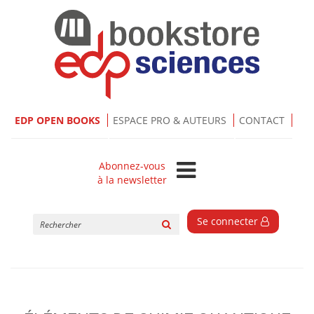
EDP OPEN BOOKS
ESPACE PRO & AUTEURS
CONTACT
Abonnez-vous
à la newsletter
Rechercher
Se connecter
sur
le
site