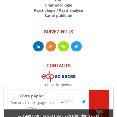
Pharmacologie
Psychologie / Psychanalyse
Santé publique
SUIVEZ-NOUS
CONTACTS
17 av du Hoggar
91944 Les Ulis Cedex A France
Téléphone : +33 (0)1 69 18 75 75
Livre papier
Email : books@edpsciences.org
46,00 €
format 1 x 1
352 pages
En
Ouvert du Lundi au Vendredi, de 9h30 à 16h30
stock
Lorsque vous naviguez sur notre site internet, des