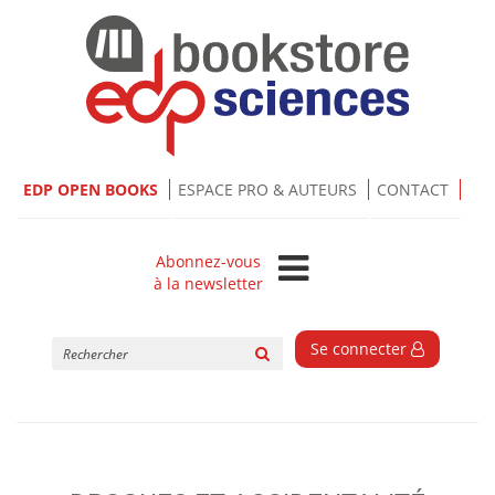
EDP OPEN BOOKS
ESPACE PRO & AUTEURS
CONTACT
Abonnez-vous
à la newsletter
Rechercher
Se connecter
sur
le
site