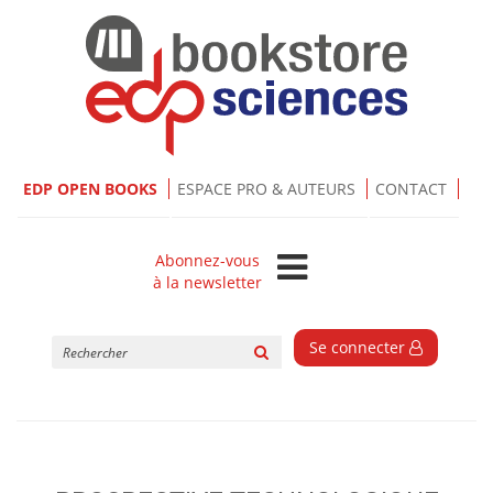
EDP OPEN BOOKS
ESPACE PRO & AUTEURS
CONTACT
Abonnez-vous
à la newsletter
Rechercher
Se connecter
sur
le
site