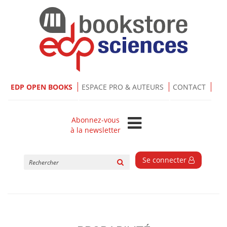
EDP OPEN BOOKS
ESPACE PRO & AUTEURS
CONTACT
Abonnez-vous
à la newsletter
Rechercher
Se connecter
sur
le
site