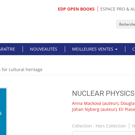
EDP OPEN BOOKS
ESPACE PRO & A
ARAÎTRE
NOUVEAUTÉS
MEILLEURES VENTES
C
 for cultural heritage
NUCLEAR PHYSICS
Anna Macková
(auteur),
Dougla
Johan Nyberg
(auteur),
Eli Pias
Collection :
Hors Collection
N