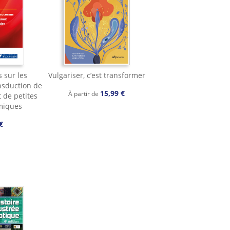
s sur les
Vulgariser, c’est transformer
nsduction de
15,99 €
À partir de
t de petites
miques
€