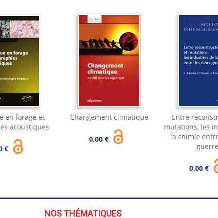
e en forage et
Changement climatique
Entre reconstr
ies acoustiques
mutations, les i
la chimie entr
0,00 €
guerr
0 €
0,00 €
NOS THÉMATIQUES