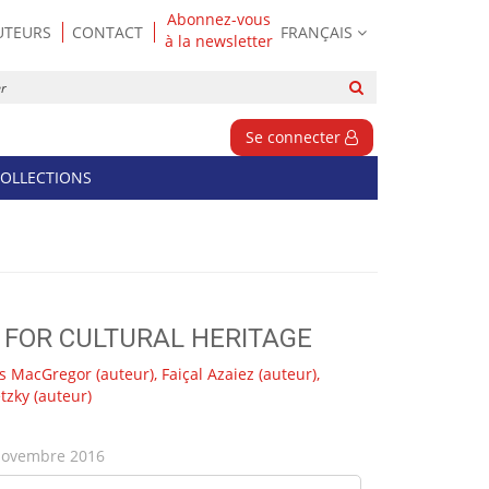
Abonnez-vous
UTEURS
CONTACT
FRANÇAIS
à la newsletter
Rechercher
sur
le
Se connecter
site
OLLECTIONS
 FOR CULTURAL HERITAGE
s MacGregor
(auteur),
Faiçal Azaiez
(auteur),
etzky
(auteur)
ovembre 2016