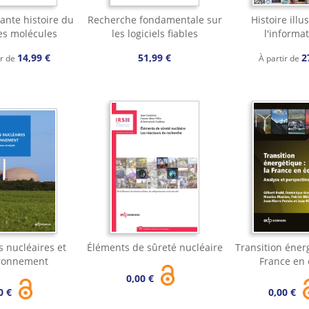
ante histoire du
Recherche fondamentale sur
Histoire illu
s molécules
les logiciels fiables
l'informa
14,99 €
51,99 €
2
ir de
À partir de
s nucléaires et
Éléments de sûreté nucléaire
Transition énerg
ronnement
France en
0,00 €
0 €
0,00 €