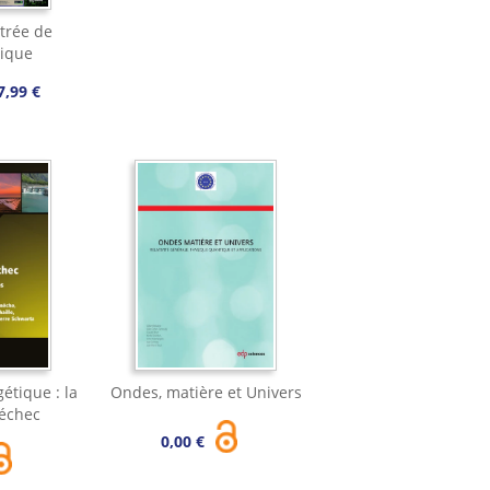
strée de
tique
7,99 €
étique : la
Ondes, matière et Univers
 échec
0,00 €