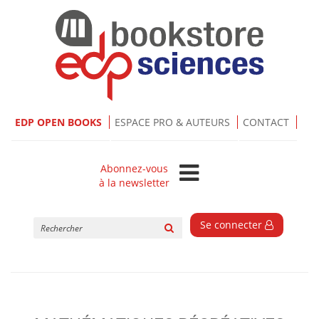
EDP OPEN BOOKS
ESPACE PRO & AUTEURS
CONTACT
Abonnez-vous
à la newsletter
Rechercher
Se connecter
sur
le
site