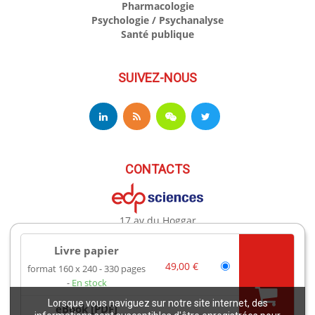
Pharmacologie
Psychologie / Psychanalyse
Santé publique
SUIVEZ-NOUS
CONTACTS
17 av du Hoggar
91944 Les Ulis Cedex A France
Téléphone : +33 (0)1 69 18 75 75
Livre papier
Email : books@edpsciences.org
49,00 €
format 160 x 240
330 pages
Ouvert du Lundi au Vendredi, de 9h30 à 16h30
En stock
Lorsque vous naviguez sur notre site internet, des
eBook [PDF]
Mentions légales