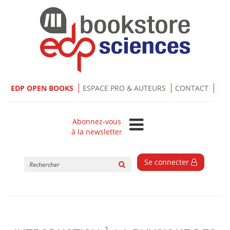
EDP OPEN BOOKS
ESPACE PRO & AUTEURS
CONTACT
Abonnez-vous
à la newsletter
Rechercher
Se connecter
sur
le
site