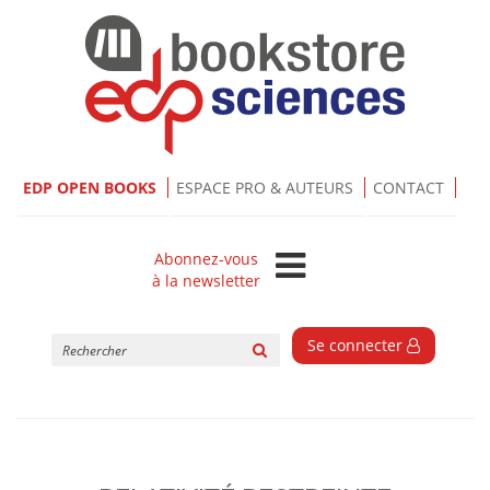
EDP OPEN BOOKS
ESPACE PRO & AUTEURS
CONTACT
Abonnez-vous
à la newsletter
Rechercher
Se connecter
sur
le
site