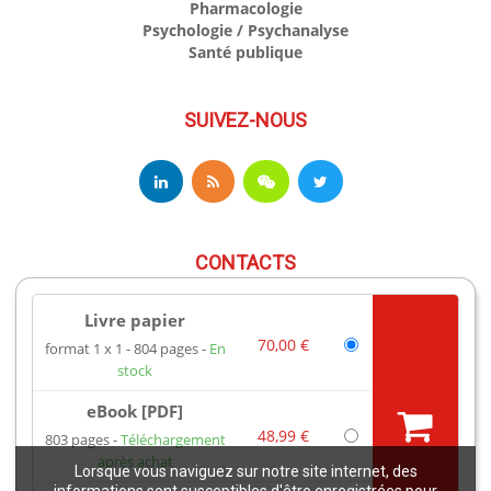
Pharmacologie
Psychologie / Psychanalyse
Santé publique
SUIVEZ-NOUS
CONTACTS
Livre papier
17 av du Hoggar
70,00 €
format 1 x 1
804 pages
En
91944 Les Ulis Cedex A France
stock
Téléphone : +33 (0)1 69 18 75 75
Email : books@edpsciences.org
eBook [PDF]
Ouvert du Lundi au Vendredi, de 9h30 à 16h30
48,99 €
803 pages
Téléchargement
après achat
Lorsque vous naviguez sur notre site internet, des
Mentions légales