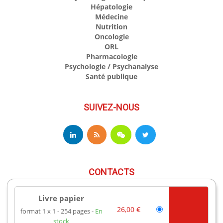
Hépatologie
Médecine
Nutrition
Oncologie
ORL
Pharmacologie
Psychologie / Psychanalyse
Santé publique
SUIVEZ-NOUS
CONTACTS
Livre papier
17 av du Hoggar
26,00 €
format 1 x 1
254 pages
En
91944 Les Ulis Cedex A France
stock