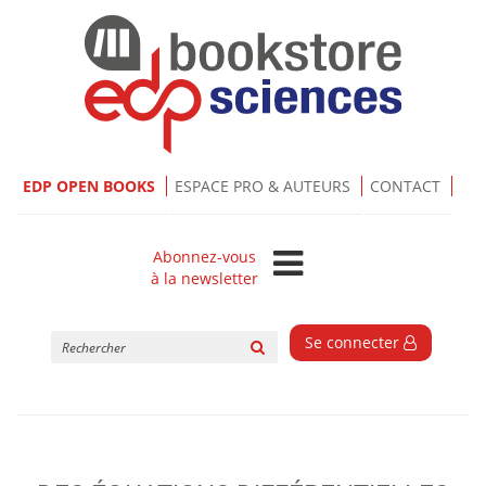
EDP OPEN BOOKS
ESPACE PRO & AUTEURS
CONTACT
Abonnez-vous
à la newsletter
Rechercher
Se connecter
sur
le
site