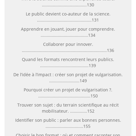
.....................................130
Le public devient co-auteur de la science.
.............................................131
Apprendre en jouant, jouer pour comprendre.
.......................................134
Collaborer pour innover.
......................................................................136
Quand les formats rencontrent leurs publics.
........................................139
De l’idée à l’impact : créer son projet de vulgarisation.
.........................149
Pourquoi créer un projet de vulgarisation ?.
...........................................150
Trouver son sujet : du terrain scientifique au récit
mobilisateur. ..............152
Identifier son public : parler aux bonnes personnes.
...............................155
Choisir le bon format : où et comment raconter son