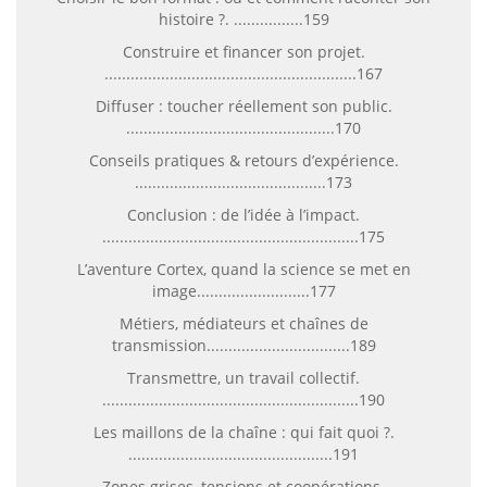
histoire ?. ................159
Construire et financer son projet.
..........................................................167
Diffuser : toucher réellement son public.
................................................170
Conseils pratiques & retours d’expérience.
............................................173
Conclusion : de l’idée à l’impact.
...........................................................175
L’aventure Cortex, quand la science se met en
image..........................177
Métiers, médiateurs et chaînes de
transmission.................................189
Transmettre, un travail collectif.
...........................................................190
Les maillons de la chaîne : qui fait quoi ?.
...............................................191
Zones grises, tensions et coopérations.