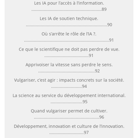
Les IA pour l’accès à l’information.
.........................................................89
Les IA de soutien technique.
..................................................................90
Où s’arrête le rôle de l’IA ?.
.....................................................................91
Ce que le scientifique ne doit pas perdre de vue.
....................................91
Apprivoiser la vitesse sans perdre le sens.
..............................................92
Vulgariser, c’est agir : impacts concrets sur la société.
.........................94
La science au service du développement international.
..........................95
Quand vulgariser permet de cultiver.
.....................................................96
Développement, innovation et culture de l’innovation.
............................97