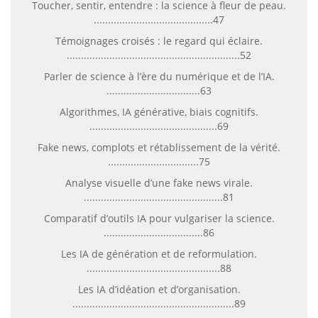
Toucher, sentir, entendre : la science à fleur de peau.
..........................................47
Témoignages croisés : le regard qui éclaire.
.............................................................52
Parler de science à l’ère du numérique et de l’IA.
.................................63
Algorithmes, IA générative, biais cognitifs.
.............................................69
Fake news, complots et rétablissement de la vérité.
................................75
Analyse visuelle d’une fake news virale.
.................................................81
Comparatif d’outils IA pour vulgariser la science.
...................................86
Les IA de génération et de reformulation.
...............................................88
Les IA d’idéation et d’organisation.
.........................................................89