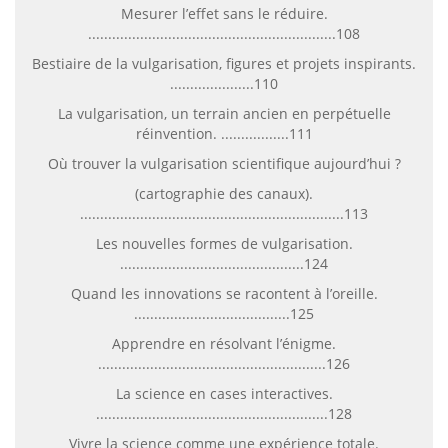
Mesurer l’effet sans le réduire.
..............................................................108
Bestiaire de la vulgarisation, figures et projets inspirants.
.....................110
La vulgarisation, un terrain ancien en perpétuelle
réinvention. .................111
Où trouver la vulgarisation scientifique aujourd’hui ?
(cartographie des canaux).
..................................................................113
Les nouvelles formes de vulgarisation.
..............................................124
Quand les innovations se racontent à l’oreille.
.......................................125
Apprendre en résolvant l’énigme.
.........................................................126
La science en cases interactives.
..........................................................128
Vivre la science comme une expérience totale.