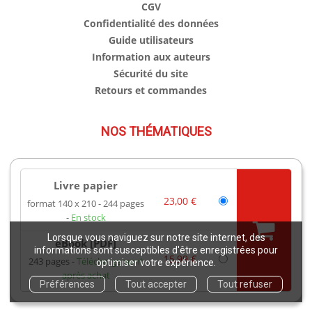
CGV
Confidentialité des données
Guide utilisateurs
Information aux auteurs
Sécurité du site
Retours et commandes
NOS THÉMATIQUES
Physique Générale
Astronomie
Livre papier
Astrophysique
23,00 €
format 140 x 210
244 pages
Informatique
En stock
Mathématiques
Lorsque vous naviguez sur notre site internet, des
eBook [PDF]
informations sont susceptibles d'être enregistrées pour
Matériaux
15,99 €
243 pages
Téléchargement
optimiser votre expérience.
Ondes / optique
après achat
Chimie
Préférences
Tout accepter
Tout refuser
Ingénierie