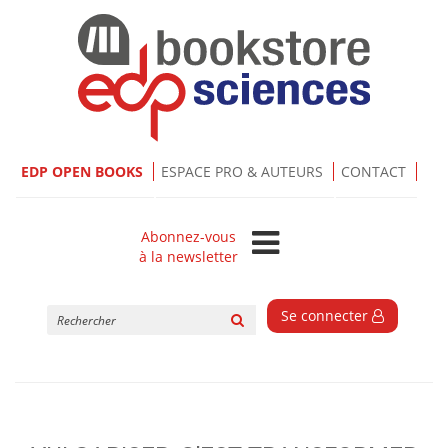
EDP OPEN BOOKS
ESPACE PRO & AUTEURS
CONTACT
Abonnez-vous
à la newsletter
Rechercher
Se connecter
sur
le
site