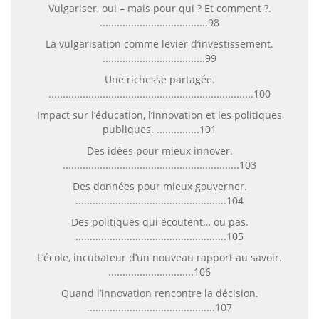
Vulgariser, oui – mais pour qui ? Et comment ?.
......................................98
La vulgarisation comme levier d’investissement.
....................................99
Une richesse partagée.
........................................................................100
Impact sur l’éducation, l’innovation et les politiques
publiques. ...............101
Des idées pour mieux innover.
..............................................................103
Des données pour mieux gouverner.
.....................................................104
Des politiques qui écoutent… ou pas.
.....................................................105
L’école, incubateur d’un nouveau rapport au savoir.
..............................106
Quand l’innovation rencontre la décision.
.............................................107