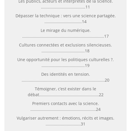
Les publics, acteurs et interprètes de la science.
......................................11
Dépasser la technique : vers une science partagée.
................................14
Le mirage du numérique.
......................................................................17
Cultures connectées et exclusions silencieuses.
.....................................18
Une opportunité pour les politiques culturelles ?.
.....................................19
Des identités en tension.
.......................................................................20
Témoigner, c’est exister dans le
débat...................................................22
Premiers contacts avec la science.
........................................................24
Vulgariser autrement : émotions, récits et images.
..............................31