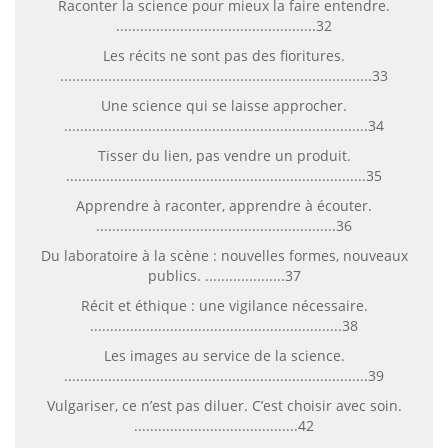
Raconter la science pour mieux la faire entendre.
..................................................32
Les récits ne sont pas des fioritures.
..............................................................................33
Une science qui se laisse approcher.
............................................................................34
Tisser du lien, pas vendre un produit.
...........................................................................35
Apprendre à raconter, apprendre à écouter.
............................................................36
Du laboratoire à la scène : nouvelles formes, nouveaux
publics. ....................37
Récit et éthique : une vigilance nécessaire.
...............................................................38
Les images au service de la science.
............................................................................39
Vulgariser, ce n’est pas diluer. C’est choisir avec soin.
.........................................42