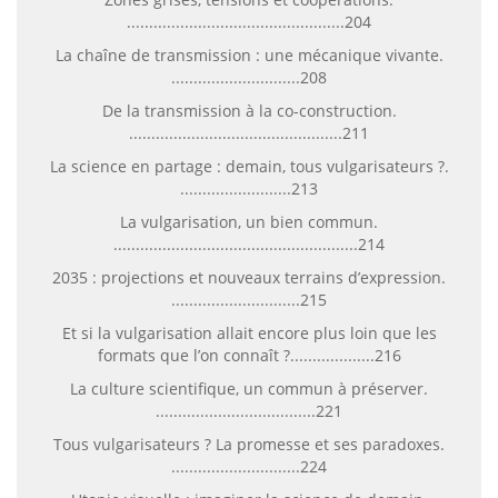
.................................................204
La chaîne de transmission : une mécanique vivante.
.............................208
De la transmission à la co-construction.
................................................211
La science en partage : demain, tous vulgarisateurs ?.
.........................213
La vulgarisation, un bien commun.
.......................................................214
2035 : projections et nouveaux terrains d’expression.
.............................215
Et si la vulgarisation allait encore plus loin que les
formats que l’on connaît ?...................216
La culture scientifique, un commun à préserver.
....................................221
Tous vulgarisateurs ? La promesse et ses paradoxes.
.............................224