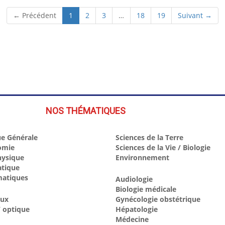
(current)
← Précédent
1
2
3
…
18
19
Suivant →
NOS THÉMATIQUES
e Générale
Sciences de la Terre
omie
Sciences de la Vie / Biologie
hysique
Environnement
atique
atiques
Audiologie
Biologie médicale
aux
Gynécologie obstétrique
 optique
Hépatologie
Médecine