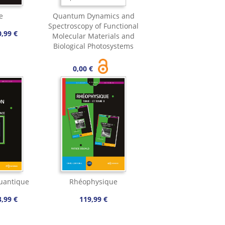
e
Quantum Dynamics and
Spectroscopy of Functional
0,99 €
Molecular Materials and
Biological Photosystems
0,00 €
uantique
Rhéophysique
3,99 €
119,99 €