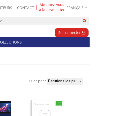
Abonnez-vous
UTEURS
CONTACT
FRANÇAIS
à la newsletter
Rechercher
sur
le
Se connecter
site
OLLECTIONS
Trier par :
Parutions les plu…