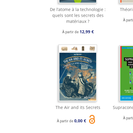
De l’atome à la technologie :
Théor
quels sont les secrets des
À part
matériaux ?
12,99 €
À partir de
The Air and its Secrets
Supracond
À part
0,00 €
À partir de