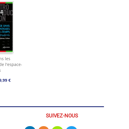
s les
e l'espace-
s
9,99 €
SUIVEZ-NOUS