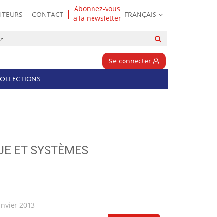
Abonnez-vous
UTEURS
CONTACT
FRANÇAIS
à la newsletter
Rechercher
sur
le
Se connecter
site
OLLECTIONS
UE ET SYSTÈMES
anvier 2013