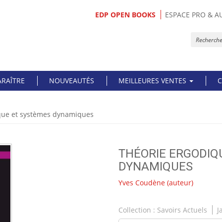
EDP OPEN BOOKS
ESPACE PRO & A
ARAÎTRE
NOUVEAUTÉS
MEILLEURES VENTES
C
que et systèmes dynamiques
THÉORIE ERGODIQ
DYNAMIQUES
Yves Coudène
(auteur)
Collection :
Savoirs Actuels
J