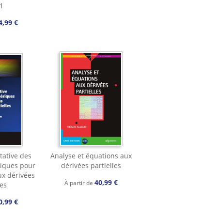
1
4,99 €
tative des
Analyse et équations aux
iques pour
dérivées partielles
ux dérivées
40,99 €
À partir de
les
0,99 €