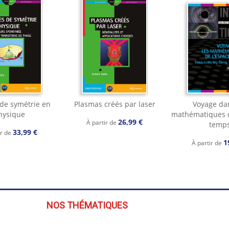
de symétrie en
Plasmas créés par laser
Voyage dan
hysique
mathématiques d
26,99 €
À partir de
temp
33,99 €
ir de
1
À partir de
NOS THÉMATIQUES