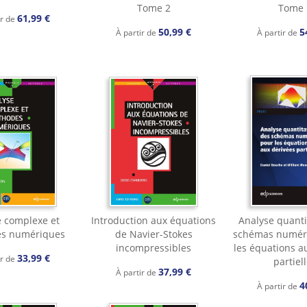
Tome 2
Tome 
61,99 €
ir de
50,99 €
5
À partir de
À partir de
 complexe et
Introduction aux équations
Analyse quanti
s numériques
de Navier-Stokes
schémas numér
incompressibles
les équations a
33,99 €
ir de
partiel
37,99 €
À partir de
4
À partir de