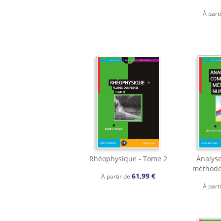
À part
Rhéophysique - Tome 2
Analyse
méthode
61,99 €
À partir de
À part