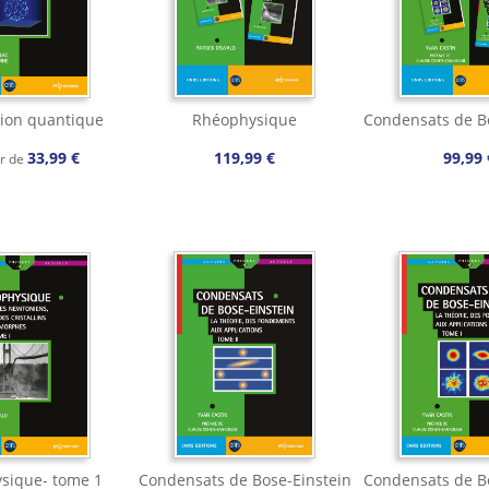
ion quantique
Rhéophysique
Condensats de B
33,99 €
119,99 €
99,99 
ir de
sique- tome 1
Condensats de Bose-Einstein
Condensats de B