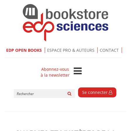
EDP OPEN BOOKS
ESPACE PRO & AUTEURS
CONTACT
Abonnez-vous
à la newsletter
Rechercher
Se connecter
sur
le
site